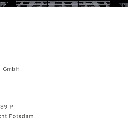
ng GmbH
489 P
icht Potsdam