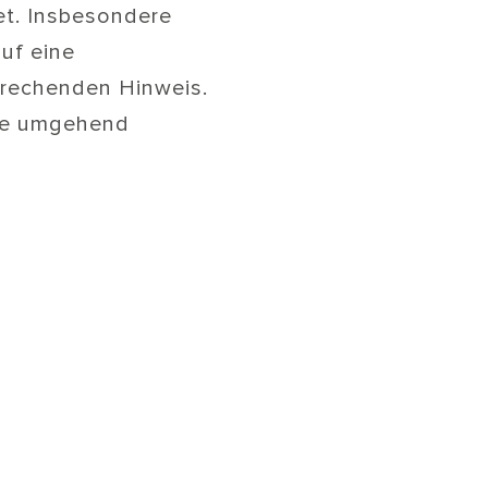
et. Insbesondere
auf eine
prechenden Hinweis.
lte umgehend