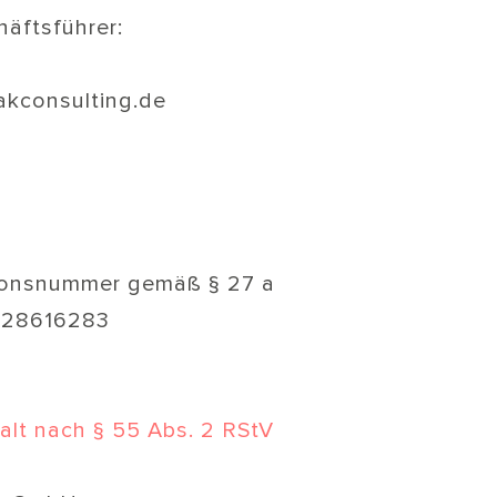
äftsführer:
akconsulting.de
tionsnummer gemäß § 27 a
328616283
halt nach § 55 Abs. 2 RStV